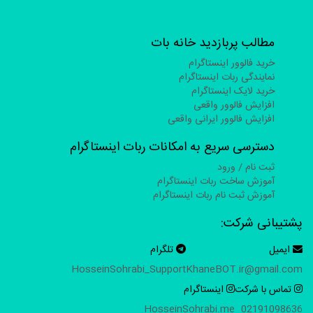
مطالب پربازدید خانه بات
خرید فالوور اینستاگرام
نمایندگی ربات اینستاگرام
خرید لایک اینستاگرام
افزایش فالوور واقعی
افزایش فالوور ایرانی واقعی
دسترسی سریع به امکانات ربات اینستاگرام
ثبت نام / ورود
آموزش ساخت ربات اینستاگرام
آموزش ثبت نام ربات اینستاگرام
پشتیبانی شرکت:
ایمیل
تلگرام
HosseinSohrabi_Support
KhaneBOT.ir@gmail.com
تماس با شرکت
اینستاگرام
HosseinSohrabi.me
02191098636