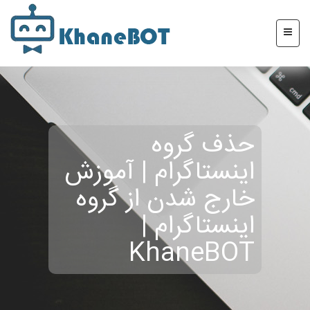
حذف گروه
اینستاگرام | آموزش
خارج شدن از گروه
اینستاگرام |
KhaneBOT