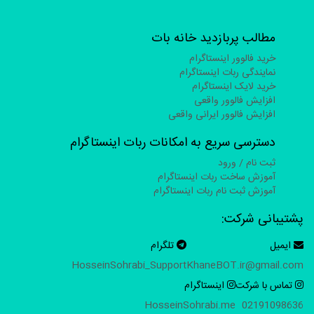
مطالب پربازدید خانه بات
خرید فالوور اینستاگرام
نمایندگی ربات اینستاگرام
خرید لایک اینستاگرام
افزایش فالوور واقعی
افزایش فالوور ایرانی واقعی
دسترسی سریع به امکانات ربات اینستاگرام
ثبت نام / ورود
آموزش ساخت ربات اینستاگرام
آموزش ثبت نام ربات اینستاگرام
پشتیبانی شرکت:
ایمیل
تلگرام
HosseinSohrabi_Support
KhaneBOT.ir@gmail.com
تماس با شرکت
اینستاگرام
HosseinSohrabi.me
02191098636