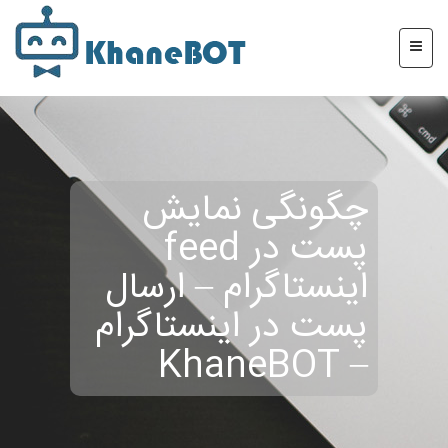
چگونگی نمایش
پست در feed
اینستاگرام – ارسال
پست در اینستاگرام
– KhaneBOT