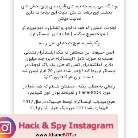
و دیگه نمی بینیم چه تیم های قدرتمندی برای بخش های
مختلف این برنامه ها مثل امنیت این برنامه ها دارن
فعالیت میکنن!
اونوقت آدمایی که خود ما اونهارو تشکیل دادیم میریم تو
اینترنت سرچ میکنیم { هک فالوور اینستاگرام }
وآخرشم به هیچ نتیجه ای نمی رسیم
اصن حقیقت این هستش که هک اینستاگرام نشدنی
هست به صورت کامل ! اینستاگرام جایزه چند میلیون
دلاری گذاشته برای کسی که حتی یک باگ کوچک در
اینستاگرام پیدا کنه ! چطور شده دنبال 20 هزار تومان شما
هستند برای هر کا فالوور ؟! 🙂
راستی یه مطلب دیگه : ممطمئن هستم که همه شما در
مورد FaceBOOK و قدرتمند بودن اون شنیدیم ،
هیچ میدونید اینستاگرام توسط فیسبوک در سال 2012
خریداری شده ؟!!!!!! من دیگ حرفی ندارم ! 😐