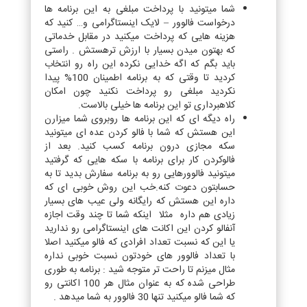
شما میتونید با پرداخت مبلغی به این برنامه ها
درخواست فالوور – لایک اینستاگرامی و… کنید که
هزینه هایی که پرداخت میکنید در مقابل خدماتی
که بهتون میدن بسیار با ارزش ترهستش . راستی
باید بگم که اگه خدایی نکرده این راه رو انتخاب
کردید تا وقتی که به برنامه اطمینان 100% پیدا
نکردید مبلغی رو پرداخت نکنید چون امکان
کلاهبرداری تو این برنامه ها خیلی بالاست.
راه دیگه ای که این برنامه ها روبروی شما میزارن
این هستش که شما با فالو کردن عده ای میتونید
سکه مجازی درون برنامه کسب کنید. بعد از
فالوکردن کار برای برنامه با سکه هایی که گرفتید
میتونید فالوورهایی رو به برنامه سفارش بدید تا به
حسابتون دعوت کنه.خب این روش خوبی ای که
داره این هستش که رایگانه ولی عیب های بسیار
زیادی هم داره مثلا اینکه شما تا چند وقت اجازه
آنفالو کردن این اکانت های اینستاگرامی رو ندارید
یا این که نسبت تعداد افرادی که فالو میکنید اصلا
با تعداد فالوور های خودتون نسبت خوبی نداره
مثال میزنم تا راحت تر متوجه شید : برنامه به طوری
طراحی شده که به عنوان مثال هر 100 اکانتی رو
که شما فالو میکنید تنها 30 فالوور به شما میدهد .