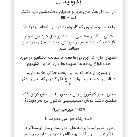
بدونید …
در ابتدا از هکر های عزیز و حامیان محترمشون باید تشکر
کنم
♥
!!!!!
واقعا ممنونم ازتون که کارتونو به درستی انجام میدید 😉
خیلی شیک و مجلسی یه ملت رو مثل خود من سرکار
گزاشتید که باید بیایم در موردش بحث کنیم ( : بگردیم و
مطالعه کنیم.
اطمینان دارم که این روزها همه ما مطالب مختلفی در مورد
هک انواع برنامه ها -سایت ها -بازی ها و… شنیدیم
و یسری از ماها که به این بحث جذاب علاقه داریم
دنبالشون هم رفتیم ، ولی هیچ فکر کردین که آقایون هکر
که
خیلی ام تو کارشون واردن چندین وقت تلاش کردن ؟ که
مطمئن باشید تلاش خیلیییییییی هاشون بی ثمر مونده؟!!!!
100% میپرسی چرا؟
خب اینکه جوابش معلومه !!!
وقتی اینروزا ما با برنامه های قدرتمندی مثل اینستاگرام –
تلگرام و… سر و کار داریم ظاهر قضیه رو داریم میبینیم