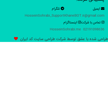
ایمیل
تلگرام
HosseinSohrabi_Support
KhaneBOT.ir@gmail.c
تماس با شرکت
اینستاگرام
HosseinSohrabi.me
021910986
ی شده با عشق توسط شرکت طراحی سایت کد ایران