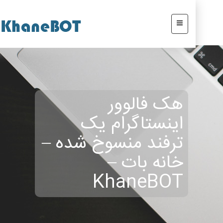
هک فالوور
اینستاگرام یک
ترفند منسوخ شده –
خانه بات –
KhaneBOT