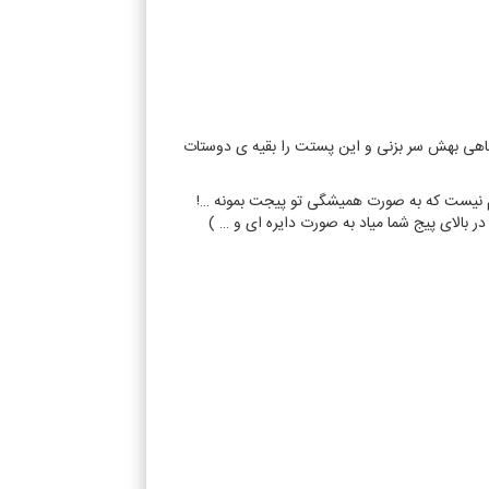
گاهی بهش سر بزنی و این پستت را بقیه ی دوستات
shar کنی با بقیه دوستات ولی اونقدرام برات مهم نیست که به صورت همیشگی تو پیجت بمونه …!