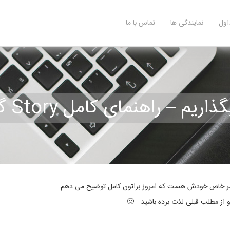
اول
نمایندگی ها
تماس با ما
نمای کامل Story گذاشتن در اینستا
 قشر خاص خودش هست که امروز براتون کامل توضیح می دهم
و از مطلب قبلی لذت برده باشید… 🙂