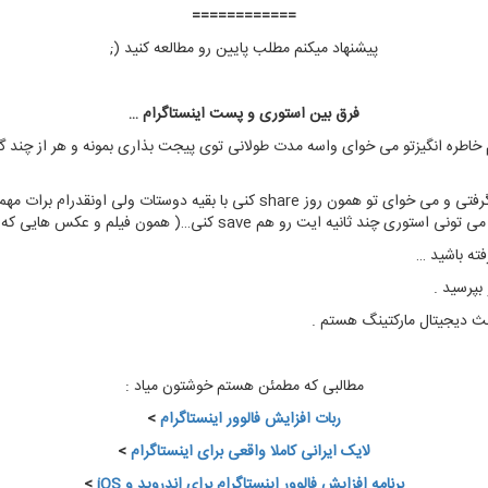
============
پیشنهاد میکنم مطلب پایین رو مطالعه کنید (;
فرق بین استوری و پست اینستاگرام …
خاطره انگیزتو می خوای واسه مدت طولانی توی پیجت بذاری بمونه و هر از چند 
ولی story مال اون وقتیه که یه عکس یا فیلم یهویی گرفتی و می خوای تو همون روز e
…( همون فیلم و عکس هایی که در بالای پیج شما میاد به صورت دایره ای و … )
ته باشید …
 بپرسید .
ث دیجیتال مارکتینگ هستم .
مطالبی که مطمئن هستم خوشتون میاد :
ربات افزایش فالوور اینستاگرام
>
لایک ایرانی کاملا واقعی برای اینستاگرام
>
برنامه افزایش فالوور اینستاگرام برای اندروید و iOS
>