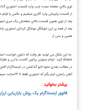
توی بالای صفحه سمت چپ وارد قسمت استوری گذاش
از قسمت پایینش وارد گالری میشیم و عکس یا فیلم موردنظرمون ر
بعد از توی همون قسمت بالای صفحش یک سری ایموجی 
بعد از همه ی این خوشگل موشگل کردنای استوری, your story رو از قسمت پایین انتخاب میکنید و صبر می کنید تا اون فیلم یا عکستون upload بشه.
همین و بس (;
به این شکل می تونید هر وقت که دلتون خواست استوری
share کنید. اونام میتونن براتون کامنت بذارن و نظراشون رو با شما در میون بذارن… 🙂
در مطالب بعدی نحوه لایو گذاشتن در اینستاگرام کامل 
آهان راستی اینم بگم که استوری فقط تا ۲۴ساعت میمونه و بعد از اون اگه save نشه پاک میشه… !!!
بیشتر بخوانید :
فالوور اینستاگرام یک روش بازاریابی ارزان