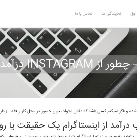
اول
نمایندگی ها
تماس با ما
I درآمد کسب کنیم
 شده و فکر نمیکنم کسی باشه که دلش نخواد بدون حضور در محل کار و فقط از طر
درآمد از اینستاگرام یک حقیقت یا روی
رچ ساده تو اینستاگرام کنید و پیج های خوب رو ببینید , پیج هایی که بالای 500 کا فالوور د