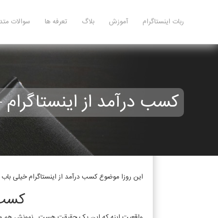
ربات اینستاگرام
آموزش
بلاگ
تعرفه ها
سوالات متد
کسب درآمد از اینستاگرام – چطور از NSTAGRAM
این روزا موضوع کسب درآمد از اینستاگرام خیلی باب
کسب 
واقعیت اینه که این یک حقیقت هست , نمونش هم می تونید یه س