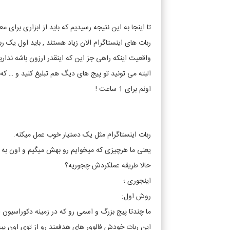
تا اینجا به این نتیجه رسیدیم که باید از ابزاری برای 
ربات های اینستاگرام الان زیاد هستند , باید اول یک ر
واقعیت اینکه راهی جز این که اینقدر ارزون باشه ندارید
البته می تونید تو پیج های دیگ هم تبلیغ کنید و … که اونا هم خوبه ا
اونم برای 1 ساعت !
ربات اینستاگرام مثل یک دستیار خوب عمل میکنه.
یعنی ما هرچیزی که میخوایم رو بهش میگیم و اون به 
حالا طریقه عملکردش چجوریه؟
اینجوری ؛
روش اول:
ما چندتا پیج بزرگ و اسمی رو که در زمینه دکوراسیون ف
این ربات خودش فالوور های هدفمند رو از توی اون پیج 